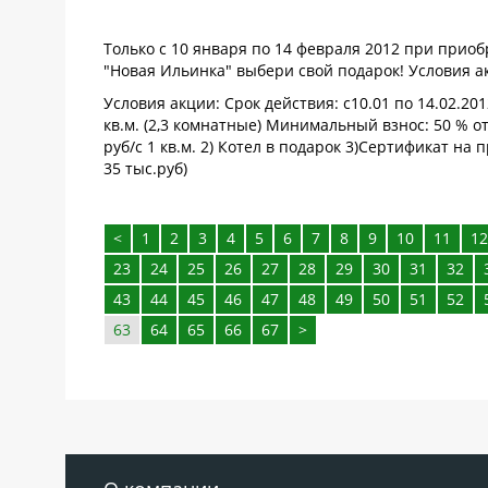
Только с 10 января по 14 февраля 2012 при прио
"Новая Ильинка" выбери свой подарок! Условия а
Условия акции: Срок действия: с10.01 по 14.02.2
кв.м. (2,3 комнатные) Минимальный взнос: 50 % о
руб/с 1 кв.м. 2) Котел в подарок 3)Сертификат на
35 тыс.руб)
<
1
2
3
4
5
6
7
8
9
10
11
12
23
24
25
26
27
28
29
30
31
32
43
44
45
46
47
48
49
50
51
52
63
64
65
66
67
>